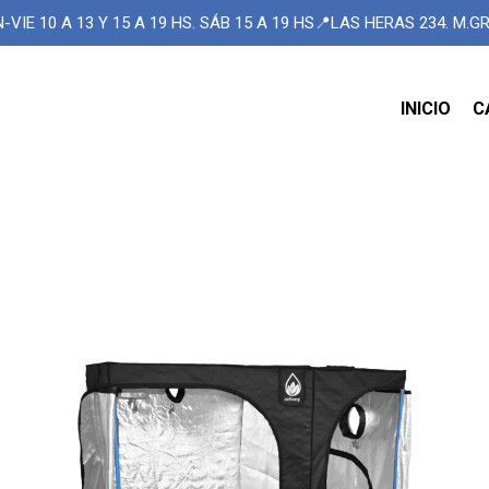
-VIE 10 A 13 Y 15 A 19 HS. SÁB 15 A 19 HS📍LAS HERAS 234. M.
INICIO
C