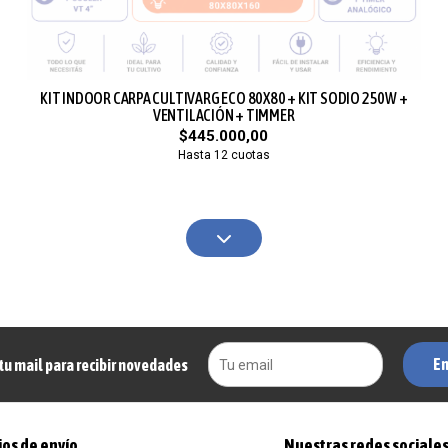
KIT INDOOR CARPA CULTIVARG ECO 80X80 + KIT SODIO 250W +
VENTILACIÓN + TIMMER
$445.000,00
Hasta 12 cuotas
En
tu mail para recibir novedades
os de envío
Nuestras redes sociale