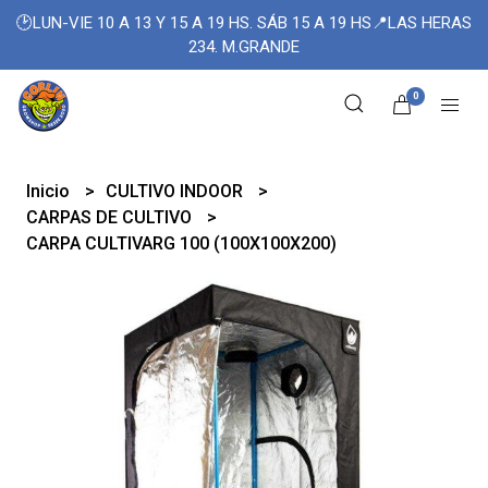
🕑LUN-VIE 10 A 13 Y 15 A 19 HS. SÁB 15 A 19 HS📍LAS HERAS
234. M.GRANDE
0
Inicio
CULTIVO INDOOR
CARPAS DE CULTIVO
CARPA CULTIVARG 100 (100X100X200)