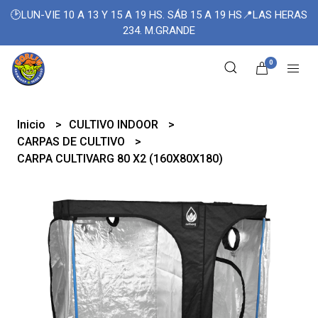
🕑LUN-VIE 10 A 13 Y 15 A 19 HS. SÁB 15 A 19 HS📍LAS HERAS
234. M.GRANDE
0
Inicio
CULTIVO INDOOR
CARPAS DE CULTIVO
CARPA CULTIVARG 80 X2 (160X80X180)