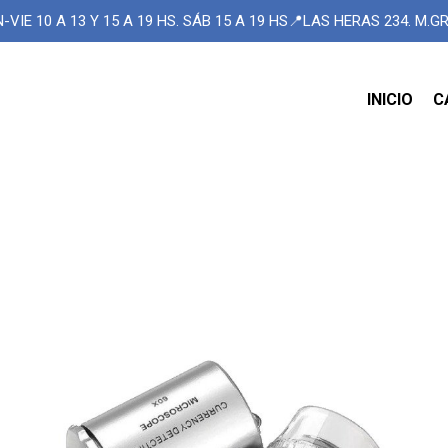
-VIE 10 A 13 Y 15 A 19 HS. SÁB 15 A 19 HS📍LAS HERAS 234. M.
INICIO
C