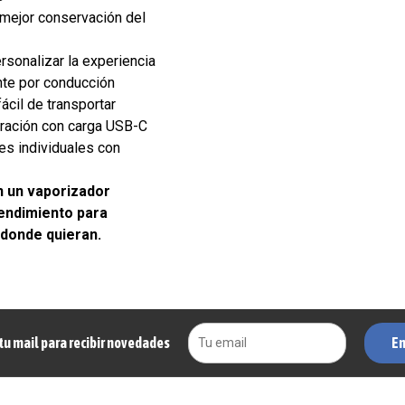
mejor conservación del
rsonalizar la experiencia
nte por conducción
ácil de transportar
uración con carga USB-C
es individuales con
n un vaporizador
rendimiento para
 donde quieran.
En
tu mail para recibir novedades