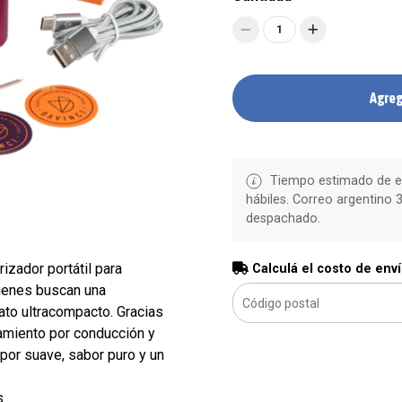
1
Agreg
Tiempo estimado de en
hábiles. Correo argentino 3
despachado.
izador portátil para
Calculá el costo de env
ienes buscan una
to ultracompacto. Gracias
amiento por conducción y
por suave, sabor puro y un
s