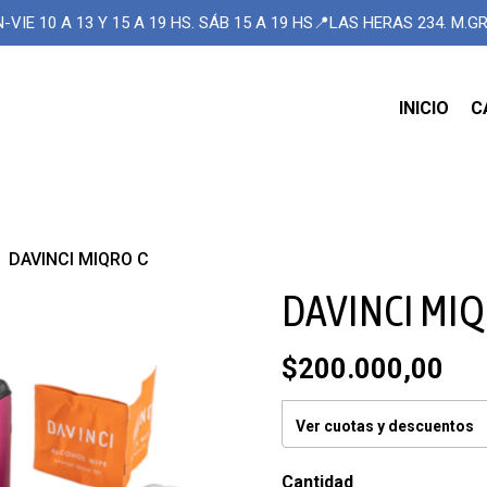
-VIE 10 A 13 Y 15 A 19 HS. SÁB 15 A 19 HS📍LAS HERAS 234. M.
INICIO
C
DAVINCI MIQRO C
DAVINCI MIQ
$200.000,00
Ver cuotas y descuentos
Cantidad