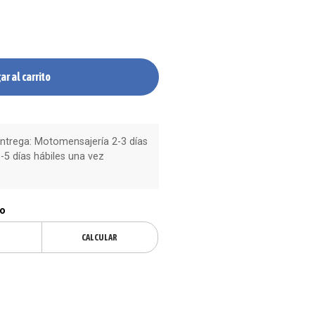
ar al carrito
trega: Motomensajería 2-3 días
-5 días hábiles una vez
ío
CALCULAR