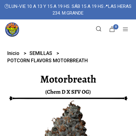
🕑LUN-VIE 10 A 13 Y 15 A 19 HS. SÁB 15 A 19 HS📍LAS HERAS
234. M.GRANDE
0
Inicio
SEMILLAS
POTCORN FLAVORS MOTORBREATH