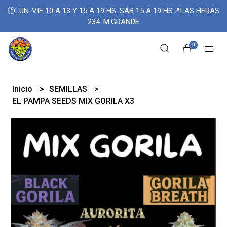
🕑LUN-VIE 10 A 13 Y 15 A 19 HS. SÁB 15 A 19 HS📍LAS HERAS
234. M.GRANDE
0
Inicio
SEMILLAS
EL PAMPA SEEDS MIX GORILA X3