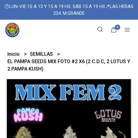
🕑LUN-VIE 10 A 13 Y 15 A 19 HS. SÁB 15 A 19 HS📍LAS HERAS
234. M.GRANDE
0
Inicio
SEMILLAS
EL PAMPA SEEDS MIX FOTO #2 X6 (2 C.D.C, 2 LOTUS Y
2 PAMPA KUSH)