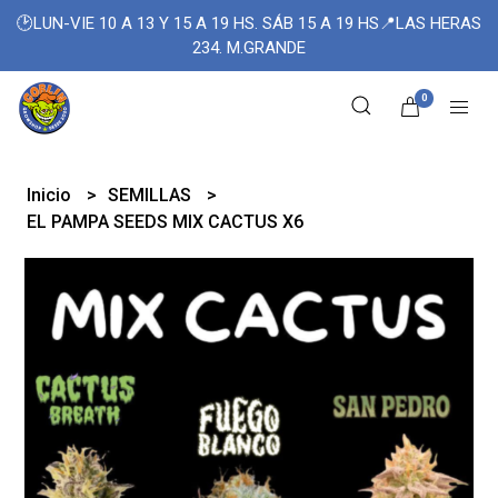
🕑LUN-VIE 10 A 13 Y 15 A 19 HS. SÁB 15 A 19 HS📍LAS HERAS
234. M.GRANDE
0
Inicio
SEMILLAS
EL PAMPA SEEDS MIX CACTUS X6