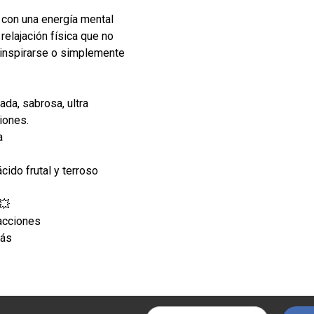
a con una energía mental
 relajación física que no
, inspirarse o simplemente
da, sabrosa, ultra
iones.
a
cido frutal y terroso
💥
racciones
más