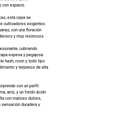
s con espacio.
as, esta cepa se
re cultivadores exigentes.
anas, con una floración
densos y muy resinosos.
esionante, cubriendo
 capa espesa y pegajosa.
le hash, rosin y todo tipo
dimiento y terpenos de alta
rprende con un perfil
ma, anís, y un fondo ácido
aña con matices dulces,
a sensación duradera y