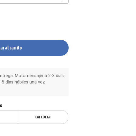
ar al carrito
trega: Motomensajería 2-3 días
-5 días hábiles una vez
ío
CALCULAR