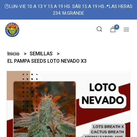
🕑LUN-VIE 10 A 13 Y 15 A 19 HS. SÁB 15 A 19 HS📍LAS HERAS
234. M.GRANDE
0
Inicio
SEMILLAS
EL PAMPA SEEDS LOTO NEVADO X3