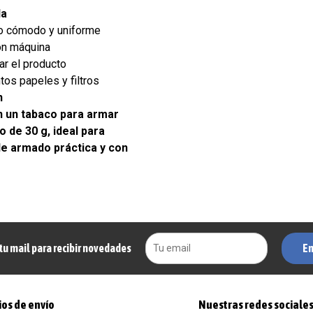
la
o cómodo y uniforme
on máquina
ar el producto
tos papeles y filtros
n
n un tabaco para armar
o de 30 g, ideal para
de armado práctica y con
En
tu mail para recibir novedades
os de envío
Nuestras redes sociale