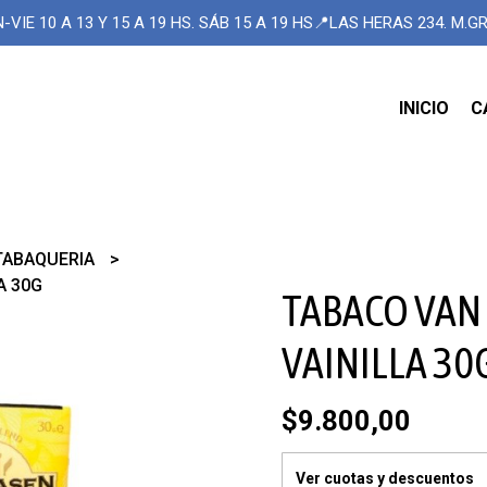
-VIE 10 A 13 Y 15 A 19 HS. SÁB 15 A 19 HS📍LAS HERAS 234. M.
INICIO
C
TABAQUERIA
A 30G
TABACO VAN
VAINILLA 30
$9.800,00
Ver cuotas y descuentos