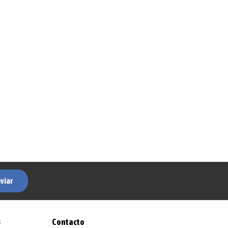
viar
s
Contacto