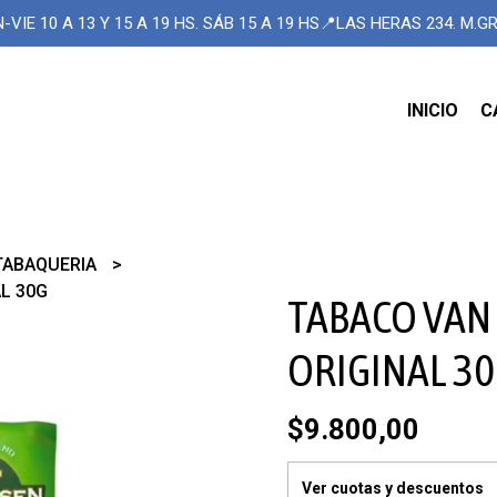
-VIE 10 A 13 Y 15 A 19 HS. SÁB 15 A 19 HS📍LAS HERAS 234. M.
INICIO
C
TABAQUERIA
L 30G
TABACO VAN
ORIGINAL 3
$9.800,00
Ver cuotas y descuentos