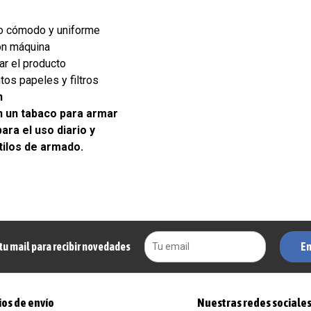
o cómodo y uniforme
on máquina
ar el producto
tos papeles y filtros
n
n un tabaco para armar
ara el uso diario y
tilos de armado.
En
tu mail para recibir novedades
os de envío
Nuestras redes sociale