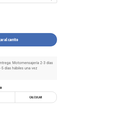
ar al carrito
trega: Motomensajería 2-3 días
-5 días hábiles una vez
ío
CALCULAR