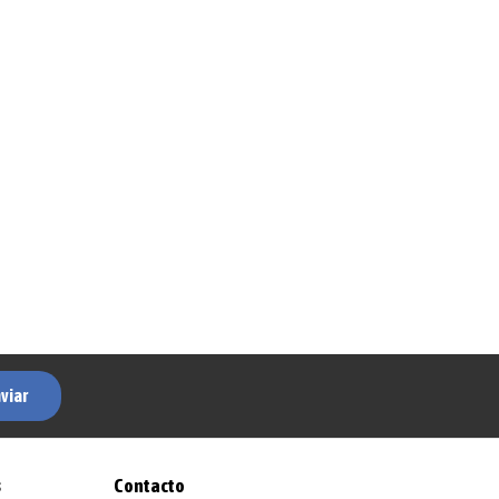
viar
s
Contacto