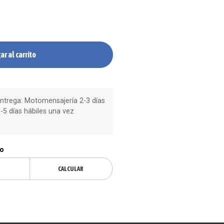
ar al carrito
trega: Motomensajería 2-3 días
-5 días hábiles una vez
ío
CALCULAR