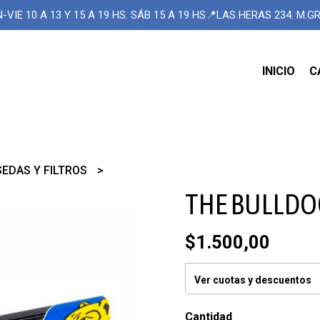
-VIE 10 A 13 Y 15 A 19 HS. SÁB 15 A 19 HS📍LAS HERAS 234. M.
INICIO
C
SEDAS Y FILTROS
THE BULLDOG
$1.500,00
Ver cuotas y descuentos
Cantidad