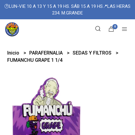
🕑LUN-VIE 10 A 13 Y 15 A 19 HS. SÁB 15 A 19 HS📍LAS HERAS
234. M.GRANDE
0
Inicio
PARAFERNALIA
SEDAS Y FILTROS
FUMANCHU GRAPE 1 1/4