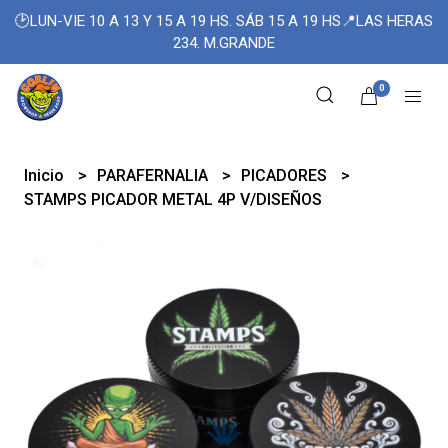
🕑LUN-VIE 10 A 13 Y 15 A 19 HS. SÁB 15 A 19 HS📍LAS HERAS
234. M.GRANDE
0
Inicio
PARAFERNALIA
PICADORES
STAMPS PICADOR METAL 4P V/DISEÑOS