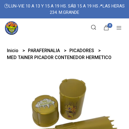
🕑LUN-VIE 10 A 13 Y 15 A 19 HS. SÁB 15 A 19 HS📍LAS HERAS
234. M.GRANDE
0
Inicio
PARAFERNALIA
PICADORES
MED TAINER PICADOR CONTENEDOR HERMETICO