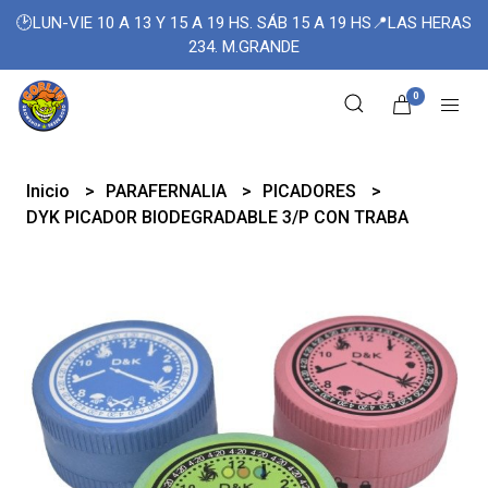
🕑LUN-VIE 10 A 13 Y 15 A 19 HS. SÁB 15 A 19 HS📍LAS HERAS
234. M.GRANDE
0
Inicio
PARAFERNALIA
PICADORES
DYK PICADOR BIODEGRADABLE 3/P CON TRABA