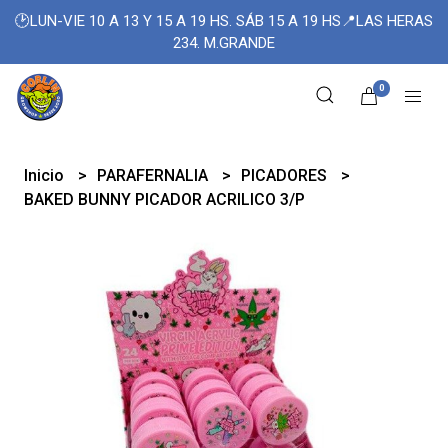
🕑LUN-VIE 10 A 13 Y 15 A 19 HS. SÁB 15 A 19 HS📍LAS HERAS
234. M.GRANDE
0
Inicio
PARAFERNALIA
PICADORES
BAKED BUNNY PICADOR ACRILICO 3/P