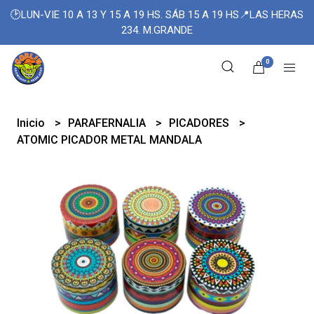
🕑LUN-VIE 10 A 13 Y 15 A 19 HS. SÁB 15 A 19 HS📍LAS HERAS
234. M.GRANDE
0
Inicio
PARAFERNALIA
PICADORES
ATOMIC PICADOR METAL MANDALA