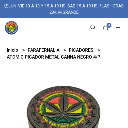
🕑LUN-VIE 10 A 13 Y 15 A 19 HS. SÁB 15 A 19 HS📍LAS HERAS
234. M.GRANDE
0
Inicio
PARAFERNALIA
PICADORES
ATOMIC PICADOR METAL CANNA NEGRO 4/P