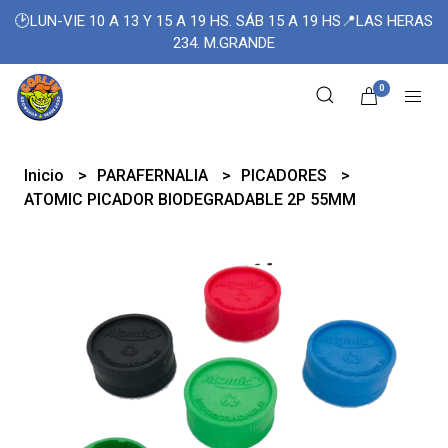
🕑LUN-VIE 10 A 13 Y 15 A 19 HS. SÁB 15 A 19 HS📍LAS HERAS
234. M.GRANDE
0
Inicio
PARAFERNALIA
PICADORES
ATOMIC PICADOR BIODEGRADABLE 2P 55MM