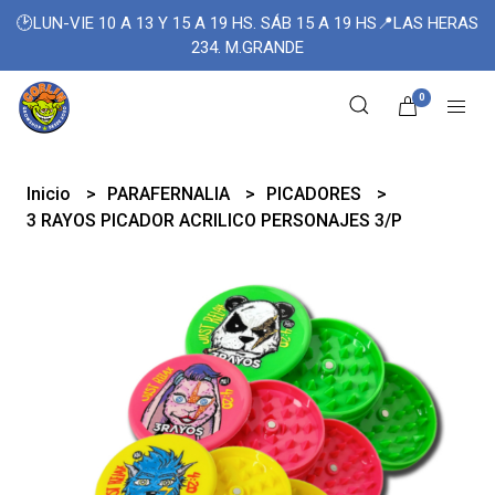
🕑LUN-VIE 10 A 13 Y 15 A 19 HS. SÁB 15 A 19 HS📍LAS HERAS
234. M.GRANDE
0
Inicio
PARAFERNALIA
PICADORES
3 RAYOS PICADOR ACRILICO PERSONAJES 3/P