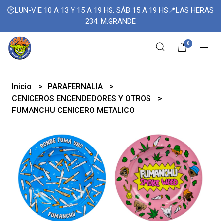
🕑LUN-VIE 10 A 13 Y 15 A 19 HS. SÁB 15 A 19 HS📍LAS HERAS
234. M.GRANDE
0
Inicio
PARAFERNALIA
CENICEROS ENCENDEDORES Y OTROS
FUMANCHU CENICERO METALICO