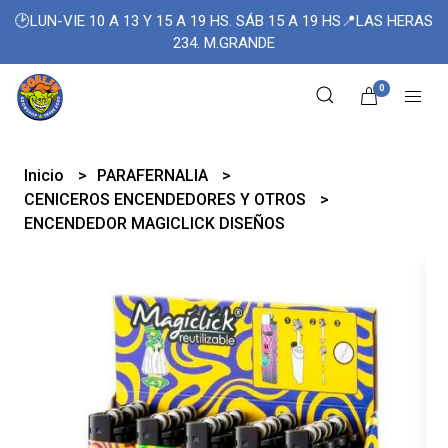
🕑LUN-VIE 10 A 13 Y 15 A 19 HS. SÁB 15 A 19 HS📍LAS HERAS
234. M.GRANDE
0
Inicio
PARAFERNALIA
CENICEROS ENCENDEDORES Y OTROS
ENCENDEDOR MAGICLICK DISEÑOS