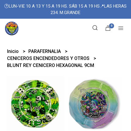
🕑LUN-VIE 10 A 13 Y 15 A 19 HS. SÁB 15 A 19 HS📍LAS HERAS
234. M.GRANDE
0
Inicio
PARAFERNALIA
CENICEROS ENCENDEDORES Y OTROS
BLUNT REY CENICERO HEXAGONAL 9CM