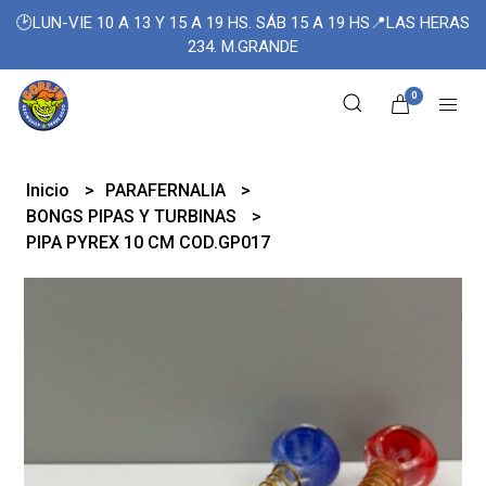
🕑LUN-VIE 10 A 13 Y 15 A 19 HS. SÁB 15 A 19 HS📍LAS HERAS
234. M.GRANDE
0
Inicio
PARAFERNALIA
BONGS PIPAS Y TURBINAS
PIPA PYREX 10 CM COD.GP017