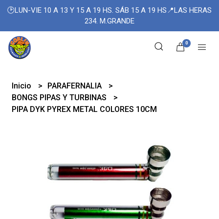
🕑LUN-VIE 10 A 13 Y 15 A 19 HS. SÁB 15 A 19 HS📍LAS HERAS
234. M.GRANDE
0
Inicio
PARAFERNALIA
BONGS PIPAS Y TURBINAS
PIPA DYK PYREX METAL COLORES 10CM