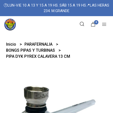
🕑LUN-VIE 10 A 13 Y 15 A 19 HS. SÁB 15 A 19 HS📍LAS HERAS
234. M.GRANDE
0
Inicio
PARAFERNALIA
BONGS PIPAS Y TURBINAS
PIPA DYK PYREX CALAVERA 13 CM