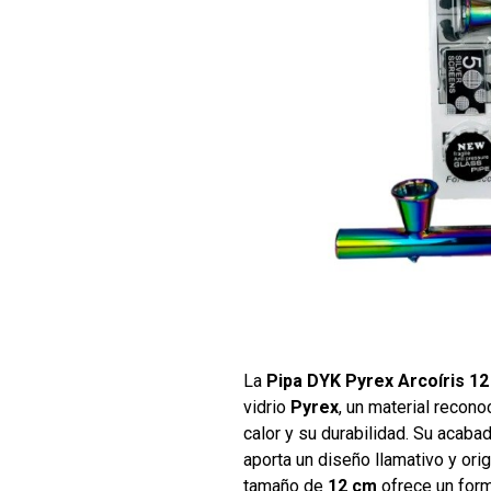
La
Pipa DYK Pyrex Arcoíris 1
vidrio
Pyrex
, un material recono
calor y su durabilidad. Su acab
aporta un diseño llamativo y orig
tamaño de
12 cm
ofrece un for