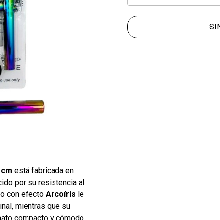
SI
2 cm
está fabricada en
cido por su resistencia al
ado con efecto
Arcoíris
le
inal, mientras que su
mato compacto y cómodo