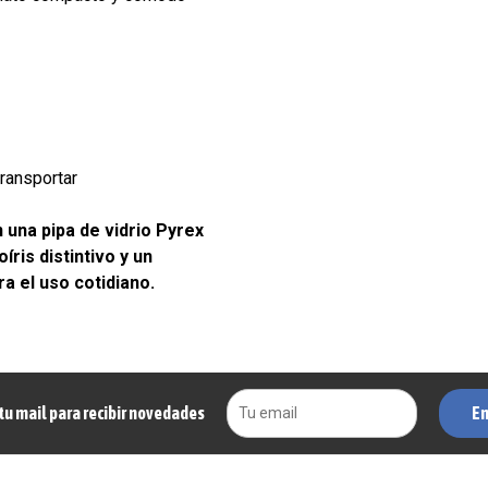
ransportar
 una pipa de vidrio Pyrex
íris distintivo y un
a el uso cotidiano.
En
tu mail para recibir novedades