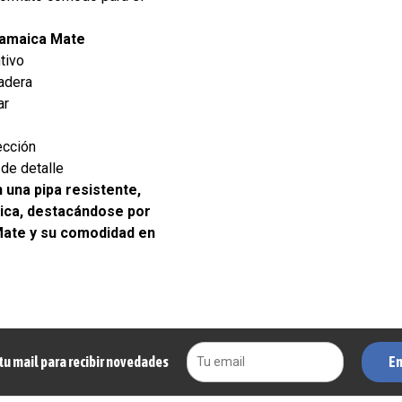
Jamaica Mate
tivo
adera
ar
ección
 de detalle
 una pipa resistente,
nica, destacándose por
Mate y su comodidad en
En
tu mail para recibir novedades