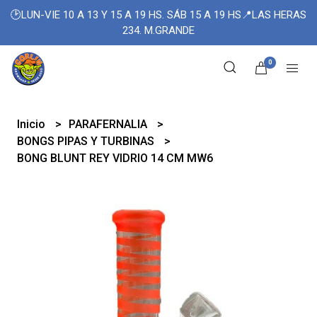
🕑LUN-VIE 10 A 13 Y 15 A 19 HS. SÁB 15 A 19 HS📍LAS HERAS
234. M.GRANDE
0
Inicio
PARAFERNALIA
BONGS PIPAS Y TURBINAS
BONG BLUNT REY VIDRIO 14 CM MW6