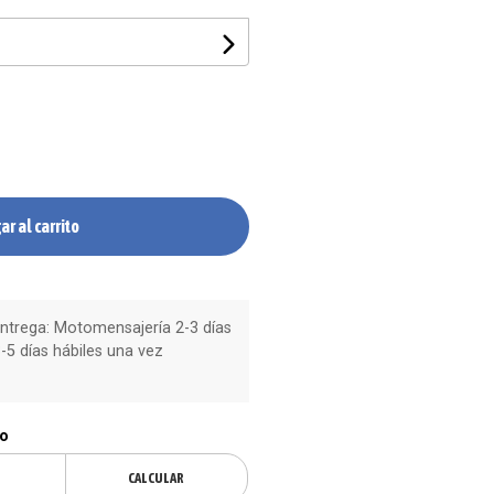
ar al carrito
trega: Motomensajería 2-3 días
-5 días hábiles una vez
ío
CALCULAR