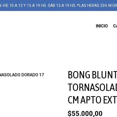
-VIE 10 A 13 Y 15 A 19 HS. SÁB 15 A 19 HS📍LAS HERAS 234. M.
INICIO
C
BONG BLUNT
RNASOLADO DORADO 17
TORNASOLA
CM APTO EX
$55.000,00