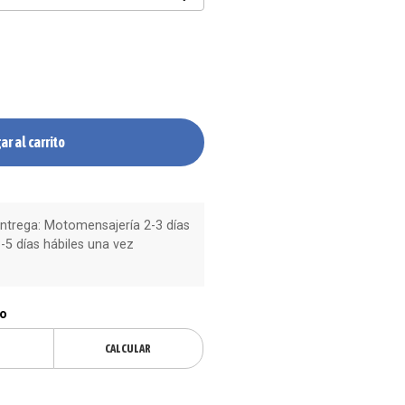
ar al carrito
trega: Motomensajería 2-3 días
-5 días hábiles una vez
ío
CALCULAR