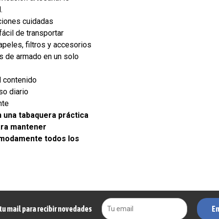
.
ciones cuidadas
 fácil de transportar
apeles, filtros y accesorios
s de armado en un solo
l contenido
o diario
nte
 una tabaquera práctica
ara mantener
ómodamente todos los
En
tu mail para recibir novedades