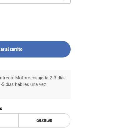
ar al carrito
trega: Motomensajería 2-3 días
-5 días hábiles una vez
ío
CALCULAR