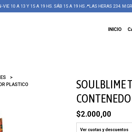
-VIE 10 A 13 Y 15 A 19 HS. SÁB 15 A 19 HS📍LAS HERAS 234. M.
INICIO
C
RES
SOULBLIME 
OR PLASTICO
CONTENEDOR
$2.000,00
Ver cuotas y descuentos