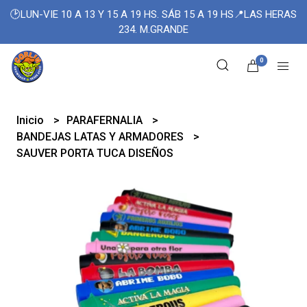
🕑LUN-VIE 10 A 13 Y 15 A 19 HS. SÁB 15 A 19 HS📍LAS HERAS
234. M.GRANDE
0
Inicio
PARAFERNALIA
BANDEJAS LATAS Y ARMADORES
SAUVER PORTA TUCA DISEÑOS