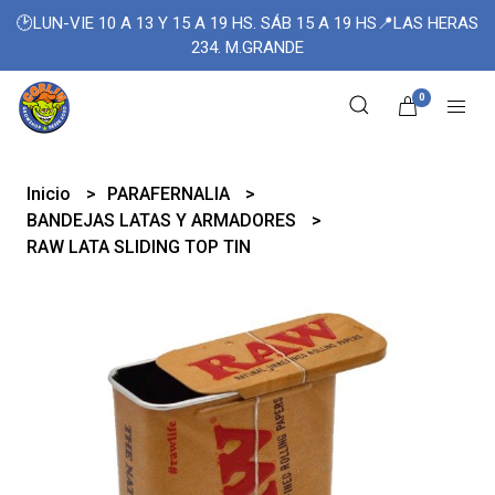
🕑LUN-VIE 10 A 13 Y 15 A 19 HS. SÁB 15 A 19 HS📍LAS HERAS
234. M.GRANDE
0
Inicio
PARAFERNALIA
BANDEJAS LATAS Y ARMADORES
RAW LATA SLIDING TOP TIN