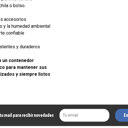
hila o bolso.
os accesorios
vo y la humedad ambiental
rte confiable
istentes y duraderos
n un contenedor
ico para mantener sus
izados y siempre listos
En
tu mail para recibir novedades