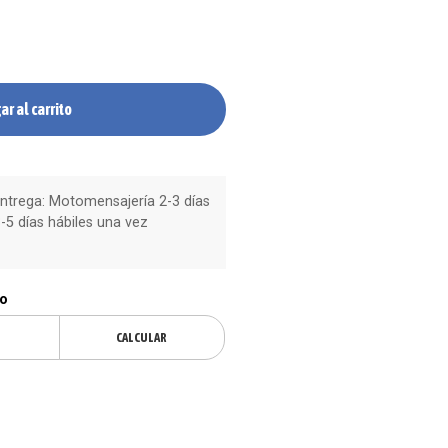
ar al carrito
trega: Motomensajería 2-3 días
-5 días hábiles una vez
ío
CALCULAR