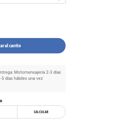
ar al carrito
trega: Motomensajería 2-3 días
-5 días hábiles una vez
ío
CALCULAR