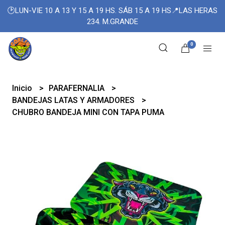
🕑LUN-VIE 10 A 13 Y 15 A 19 HS. SÁB 15 A 19 HS📍LAS HERAS
234. M.GRANDE
0
Inicio
PARAFERNALIA
BANDEJAS LATAS Y ARMADORES
CHUBRO BANDEJA MINI CON TAPA PUMA