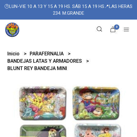
🕑LUN-VIE 10 A 13 Y 15 A 19 HS. SÁB 15 A 19 HS📍LAS HERAS
234. M.GRANDE
0
Inicio
PARAFERNALIA
BANDEJAS LATAS Y ARMADORES
BLUNT REY BANDEJA MINI