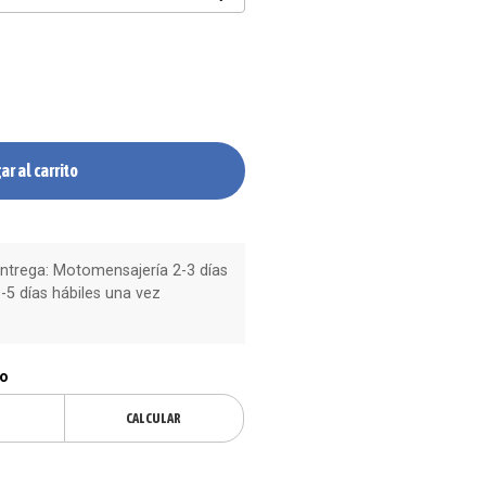
ar al carrito
trega: Motomensajería 2-3 días
-5 días hábiles una vez
ío
CALCULAR