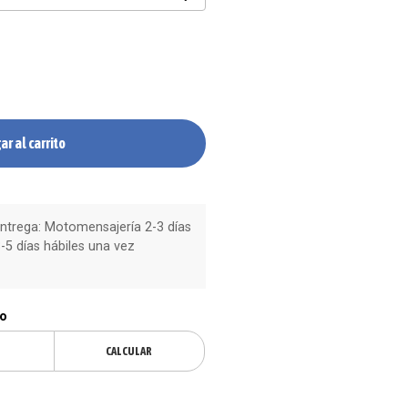
ar al carrito
trega: Motomensajería 2-3 días
-5 días hábiles una vez
ío
CALCULAR