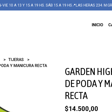
-VIE 10 A 13 Y 15 A 19 HS. SÁB 15 A 19 HS📍LAS HERAS 234. M.
INICIO
C
O
TIJERAS
PODA Y MANICURA RECTA
GARDEN HIG
DE PODA Y 
RECTA
$14.500,00