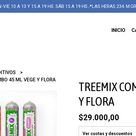
-VIE 10 A 13 Y 15 A 19 HS. SÁB 15 A 19 HS📍LAS HERAS 234. M.
INICIO
C
DITIVOS
BO 45 ML VEGE Y FLORA
TREEMIX CO
Y FLORA
$29.000,00
Ver cuotas y descuentos