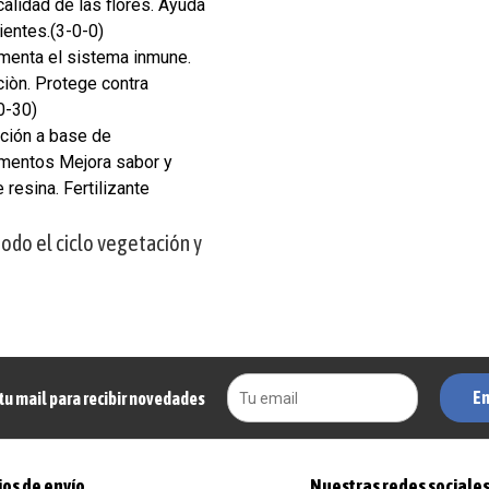
calidad de las flores. Ayuda
ientes.(3-0-0)
ementa el sistema inmune.
iòn. Protege contra
0-30)
ción a base de
ementos Mejora sabor y
resina. Fertilizante
odo el ciclo vegetación y
En
tu mail para recibir novedades
os de envío
Nuestras redes sociale