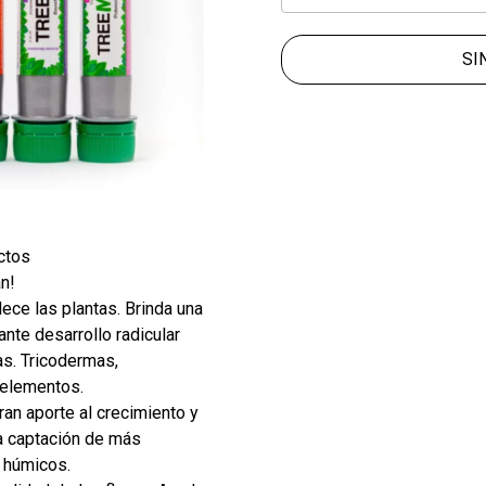
SI
ctos
n!
lece las plantas. Brinda una
nte desarrollo radicular
as. Tricodermas,
oelementos.
an aporte al crecimiento y
la captación de más
s húmicos.