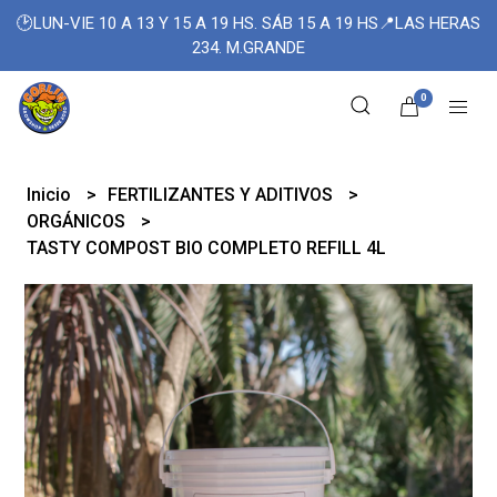
🕑LUN-VIE 10 A 13 Y 15 A 19 HS. SÁB 15 A 19 HS📍LAS HERAS
234. M.GRANDE
0
Inicio
FERTILIZANTES Y ADITIVOS
ORGÁNICOS
TASTY COMPOST BIO COMPLETO REFILL 4L