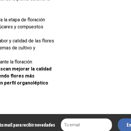
 la etapa de floración
zúcares y compuestos
bor y calidad de las flores
emas de cultivo y
ante la floración
uscan mejorar la calidad
iendo flores más
n perfil organoléptico
En
tu mail para recibir novedades