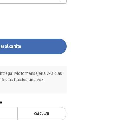
ar al carrito
trega: Motomensajería 2-3 días
-5 días hábiles una vez
ío
CALCULAR