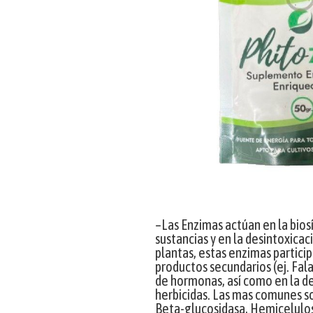
–Las Enzimas actúan en la biosí
sustancias y en la desintoxicac
plantas, estas enzimas particip
productos secundarios (ej. Fala
de hormonas, así como en la d
herbicidas. Las mas comunes so
Beta-glucosidasa, Hemicelulo