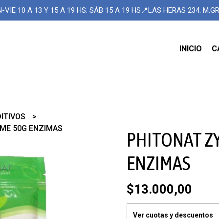
-VIE 10 A 13 Y 15 A 19 HS. SÁB 15 A 19 HS📍LAS HERAS 234. M.
INICIO
C
DITIVOS
ME 50G ENZIMAS
PHITONAT Z
ENZIMAS
$13.000,00
Ver cuotas y descuentos