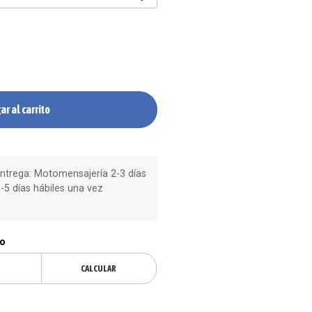
ar al carrito
trega: Motomensajería 2-3 días
-5 días hábiles una vez
ío
CALCULAR