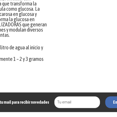
 que transforma la
lula como glucosa. La
carosa en glucosa y
orma la glucosa en
ALIZADORAS que generan
nes y modulan diversos
antas.
itro de agua al inicio y
mente 1 – 2 y 3 gramos
En
tu mail para recibir novedades