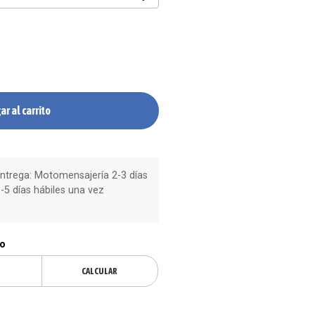
ar al carrito
trega: Motomensajería 2-3 días
-5 días hábiles una vez
ío
CALCULAR