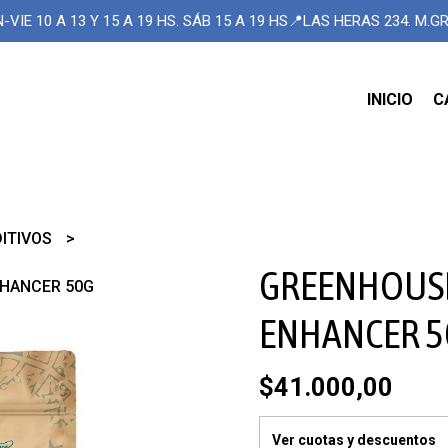
-VIE 10 A 13 Y 15 A 19 HS. SÁB 15 A 19 HS📍LAS HERAS 234. M.
INICIO
C
DITIVOS
GREENHOUSE
NHANCER 50G
ENHANCER 5
$41.000,00
Ver cuotas y descuentos