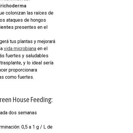
richoderma
ue colonizan las raíces de
 los ataques de hongos
rientes
presentes en el
erá tus plantas y mejorará
la
vida microbiana
en el
más fuertes y saludables
asplante, y lo ideal sería
ncer proporcionara
nas como fuertes.
Green House Feeding:
a cada dos semanas
minación: 0,5 a 1 g / L de