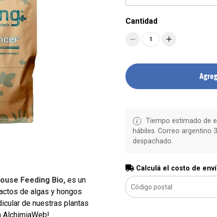
Cantidad
1
Agreg
Tiempo estimado de en
hábiles. Correo argentino 3
despachado.
Calculá el costo de env
ouse Feeding Bio,
es un
ractos de algas y hongos
icular de nuestras plantas
n AlchimiaWeb!