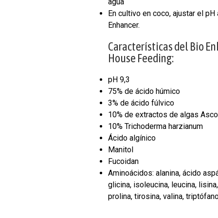
agua
En cultivo en coco, ajustar el pH
Enhancer.
Características del Bio E
House Feeding:
pH 9,3
75% de ácido húmico
3% de ácido fúlvico
10% de extractos de algas Asc
10% Trichoderma harzianum
Ácido algínico
Manitol
Fucoidan
Aminoácidos: alanina, ácido aspá
glicina, isoleucina, leucina, lisin
prolina, tirosina, valina, triptófan