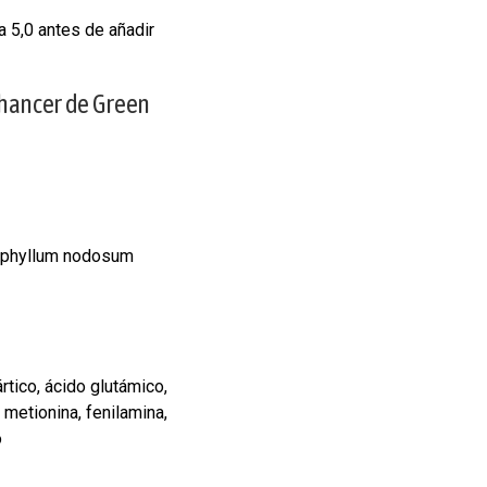
 a 5,0 antes de añadir
nhancer de Green
ophyllum nodosum
rtico, ácido glutámico,
a, metionina, fenilamina,
o